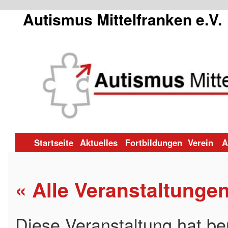
Autismus Mittelfranken e.V.
Zum
Startseite
Aktuelles
Fortbildungen
Verein
A
Inhalt
« Alle Veranstaltunge
springen
Diese Veranstaltung hat ber