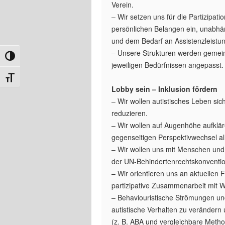
Verein.
– Wir setzen uns für die Partizipat
persönlichen Belangen ein, unabhän
und dem Bedarf an Assistenzleistu
– Unsere Strukturen werden gemein
Umschalten auf hohe Kontraste
jeweiligen Bedürfnissen angepasst.
Schrift vergrößern
Lobby sein – Inklusion fördern
– Wir wollen autistisches Leben sic
reduzieren.
– Wir wollen auf Augenhöhe aufklär
gegenseitigen Perspektivwechsel all
– Wir wollen uns mit Menschen und I
der UN-Behindertenrechtskonvention
– Wir orientieren uns an aktuellen
partizipative Zusammenarbeit mit 
– Behaviouristische Strömungen un
autistische Verhalten zu verändern
(z. B. ABA und vergleichbare Metho