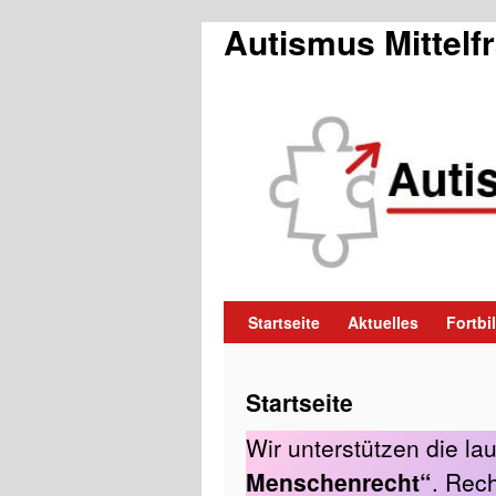
Autismus Mittelf
Zum
Startseite
Aktuelles
Fortb
Inhalt
Startseite
springen
Wir unterstützen die l
Menschenrecht“
. Rec