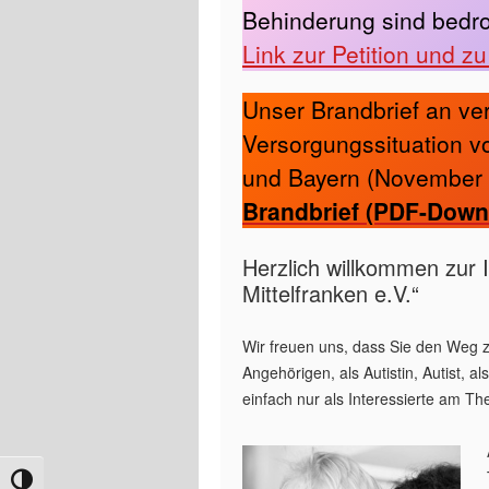
Behinderung sind bedr
Link zur Petition und z
Unser Brandbrief an ver
Versorgungssituation vo
und Bayern (November 
Brandbrief (PDF-Down
Herzlich willkommen zur 
Mittelfranken e.V.“
Wir freuen uns, dass Sie den Weg zu
Angehörigen, als Autistin, Autist, a
einfach nur als Interessierte am The
Umschalten auf hohe Kontraste