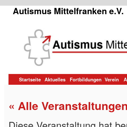
Autismus Mittelfranken e.V.
Zum
Startseite
Aktuelles
Fortbildungen
Verein
A
Inhalt
« Alle Veranstaltunge
springen
Diese Veranstaltung hat ber