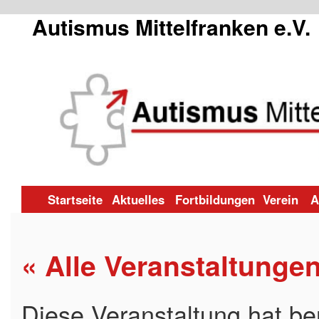
Autismus Mittelfranken e.V.
Zum
Startseite
Aktuelles
Fortbildungen
Verein
A
Inhalt
« Alle Veranstaltunge
springen
Diese Veranstaltung hat ber