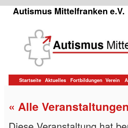
Autismus Mittelfranken e.V.
Zum
Startseite
Aktuelles
Fortbildungen
Verein
A
Inhalt
« Alle Veranstaltunge
springen
Diese Veranstaltung hat ber